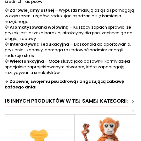
średnich ras psów.
🐶
Zdrowie jamy ustnej
– Wypustki masują dziąsła i pomagają
w czyszczeniu zębów, redukując osadzanie się kamienia
nazębnego.
🐶
Aromatyzowana wołowiną
– Kuszący zapach sprawia, że
gryzak jest jeszcze bardziej atrakcyjny dla psa, zachęcając do
długiej zabawy.
🐶
Interaktywna i edukacyjna
– Doskonała do aportowania,
gryzienia i zabawy, pomaga rozładować nadmiar energii i
redukuje stres.
🐶
Wielofunkcyjna
– Może służyć jako dozownik karmy dzięki
specjalnie zaprojektowanym otworom, które zapobiegają
rozsypywaniu smakołyków.
🔹
Zapewnij swojemu psu zdrową i angażującą zabawę
każdego dnia!
16 INNYCH PRODUKTÓW W TEJ SAMEJ KATEGORII:
>
<