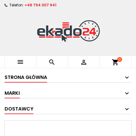
Telefon:
+48 794 007 941
0



shopping_cart
STRONA GŁÓWNA
MARKI
DOSTAWCY