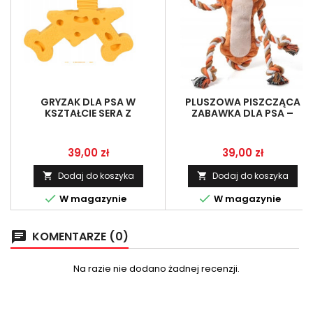
GRYZAK DLA PSA W
PLUSZOWA PISZCZĄCA
KSZTAŁCIE SERA Z
ZABAWKA DLA PSA –
POJEMNIKIEM NA POKARM,
GRYZAK MAŁPA SEDIOSO
ZABAWKA TRENINGOWA
Cena
Cena
39,00 zł
39,00 zł
Dodaj do koszyka
Dodaj do koszyka




W magazynie
W magazynie
KOMENTARZE (0)
chat
Na razie nie dodano żadnej recenzji.