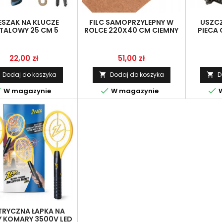
ESZAK NA KLUCZE
FILC SAMOPRZYLEPNY W
USZCZ
TALOWY 25 CM 5
ROLCE 220X40 CM CIEMNY
PIECA
ZYKÓW CZARNY NA
BRĄZ | DO MEBLI DIY
LI
ŚCIANĘ
Cena
Cena
22,00 zł
51,00 zł
Dodaj do koszyka
Dodaj do koszyka
D





W magazynie
W magazynie
W
TRYCZNA ŁAPKA NA
 KOMARY 3500V LED