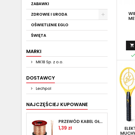
ZABAWKI
WI
ZDROWIE I URODA
ME
HAC
OŚWIETLENIE EGLO
ŚWIĘTA

MARKI
MK18 Sp. z o.o.
DOSTAWCY
Lechpol
NAJCZĘŚCIEJ KUPOWANE
PRZEWÓD KABEL GŁOŚNIKOWY 2X1.00MM PRZEZROCZYSTY
Cena
1,39 zł
ELEK
MUCHY