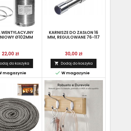
 WENTYLACYJNY
KARNISZE DO ZASŁON 16
INIOWY Ø102MM
MM, REGULOWANE 76-117
ZNY PRZEWÓD 2,5M
CM, SOLIDNA STAL
HVAC
Cena
Cena
22,00 zł
30,00 zł
odaj do koszyka
Dodaj do koszyka


 magazynie
W magazynie