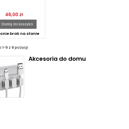
2SZT + BATERIE
Cena
46,00 zł
Dodaj do koszyka
cnie brak na stanie
1-9 z 9 pozycji
Akcesoria do domu