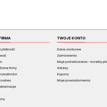
FIRMA
TWOJE KONTO
i płatność
Dane osobowe
ować
Zamówienia
in
Moje pokwitowania - korekty pł
 Dane firmy
Adresy
prywatności
Kupony
Cookies
Moje powiadomienia
reklamacje
ony