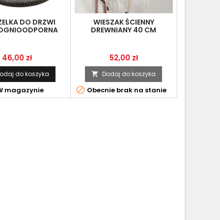
ELKA DO DRZWI
WIESZAK ŚCIENNY
 OGNIOODPORNA
DREWNIANY 40 CM
NA 10MM X 3M
BRĄZOWY | NA KURTKI
PŁASZCZE HACZYKI
Cena
Cena
46,00 zł
52,00 zł
odaj do koszyka
Dodaj do koszyka


 magazynie
Obecnie brak na stanie