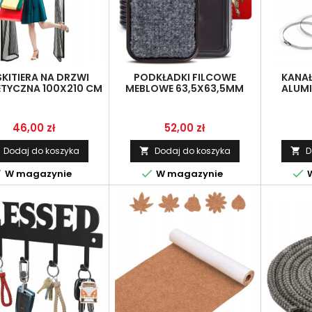
KITIERA NA DRZWI
PODKŁADKI FILCOWE
KANAŁ
TYCZNA 100X210 CM
MEBLOWE 63,5X63,5MM
ALUM
A PRZECIW OWADOM
24SZT OCHRONA PODŁÓG
ELASTYC
UTOMATYCZNE
KRZESŁA
ZAMYKANIE
Cena
Cena
46,00 zł
52,00 zł
Dodaj do koszyka
Dodaj do koszyka
D





W magazynie
W magazynie
W