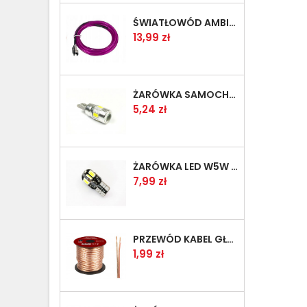
ŚWIATŁOWÓD AMBIENT LED FIOLETOWY 1 METR + PRZETWORNICA 12V
Cena
13,99 zł
ŻARÓWKA SAMOCHODOWA LED W5W T10 6 SMD 5630 SUPER CAN BUS SOCZEWKA
Cena
5,24 zł
ŻARÓWKA LED W5W T10 8 SMD 5630 CAN BUS 360 STOPNI
Cena
7,99 zł
PRZEWÓD KABEL GŁOŚNIKOWY 2X 1.50MM PRZEZROCZYSTY
Cena
1,99 zł