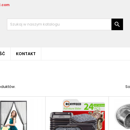
l.com

OŚĆ
KONTAKT
oduktów.
So