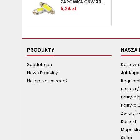
ŻARÓWKA C5W 39 MM LED COB CANBUS C10W RURKA
Cena
5,24 zł
PRODUKTY
NASZA 
Spadek cen
Dostawa 
Nowe Produkty
Jak Kup
Najlepsza sprzedaż
Regulam
Kontakt /
Polityka 
Polityka 
Zwroty i 
Kontakt
Mapa str
Sklep