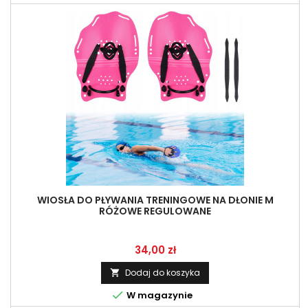
WIOSŁA DO PŁYWANIA TRENINGOWE NA DŁONIE M
RÓŻOWE REGULOWANE
Cena
34,00 zł
Dodaj do koszyka


W magazynie