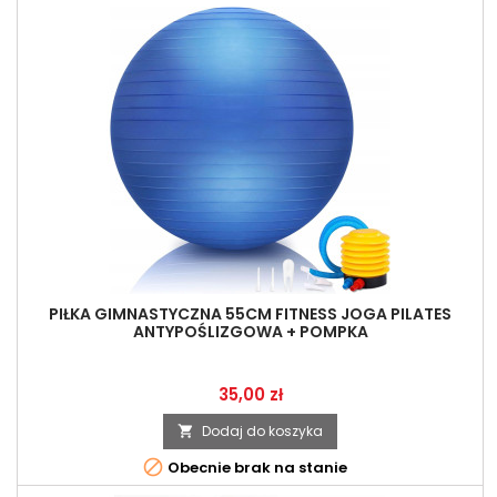
PIŁKA GIMNASTYCZNA 55CM FITNESS JOGA PILATES
ANTYPOŚLIZGOWA + POMPKA
Cena
35,00 zł
Dodaj do koszyka


Obecnie brak na stanie