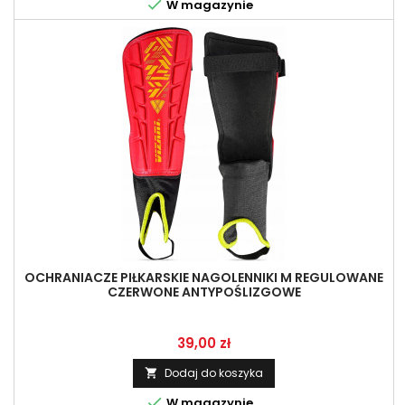

W magazynie
OCHRANIACZE PIŁKARSKIE NAGOLENNIKI M REGULOWANE
CZERWONE ANTYPOŚLIZGOWE
Cena
39,00 zł
Dodaj do koszyka


W magazynie