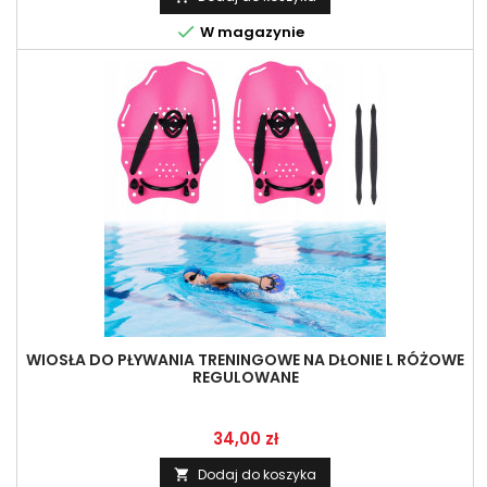

W magazynie
WIOSŁA DO PŁYWANIA TRENINGOWE NA DŁONIE L RÓŻOWE
REGULOWANE
Cena
34,00 zł
Dodaj do koszyka
