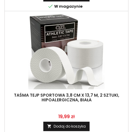

W magazynie
TAŚMA TEJP SPORTOWA 3,8 CM X 13,7 M, 2 SZTUKI,
HIPOALERGICZNA, BIAŁA
Cena
19,99 zł
Dodaj do koszyka
