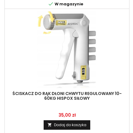

W magazynie
ŚCISKACZ DO RĄK DŁONI CHWYTU REGULOWANY 10-
60KG HISPOX SIŁOWY
Cena
35,00 zł
Dodaj do koszyka
