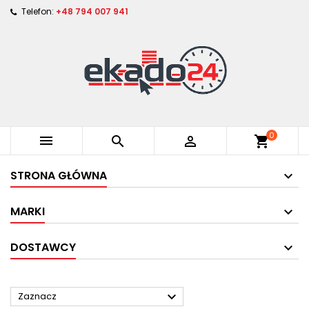
Telefon:
+48 794 007 941
0



shopping_cart
STRONA GŁÓWNA
MARKI
DOSTAWCY

Zaznacz