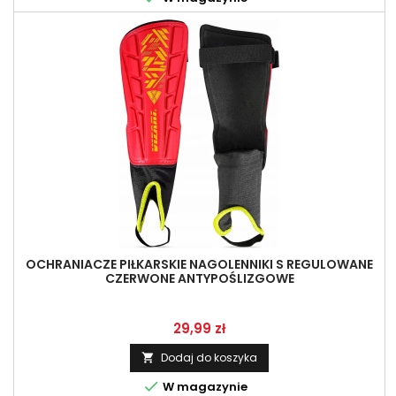
OCHRANIACZE PIŁKARSKIE NAGOLENNIKI S REGULOWANE
CZERWONE ANTYPOŚLIZGOWE
Cena
29,99 zł
Dodaj do koszyka


W magazynie