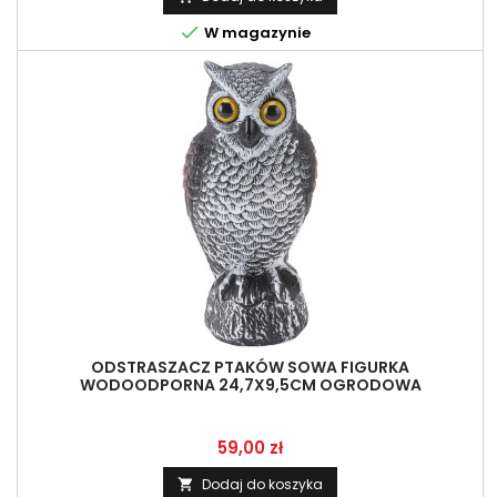

W magazynie
ODSTRASZACZ PTAKÓW SOWA FIGURKA
WODOODPORNA 24,7X9,5CM OGRODOWA
Cena
59,00 zł
Dodaj do koszyka
