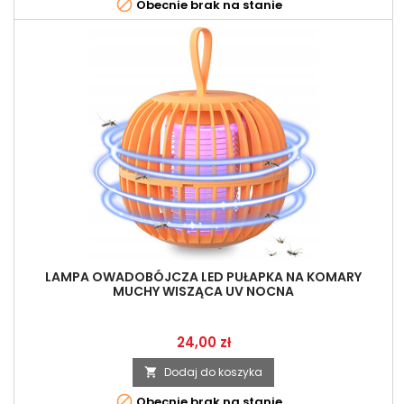

Obecnie brak na stanie
LAMPA OWADOBÓJCZA LED PUŁAPKA NA KOMARY
MUCHY WISZĄCA UV NOCNA
Cena
24,00 zł
Dodaj do koszyka


Obecnie brak na stanie