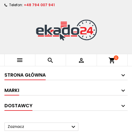
Telefon:
+48 794 007 941
0



shopping_cart
STRONA GŁÓWNA
MARKI
DOSTAWCY

Zaznacz