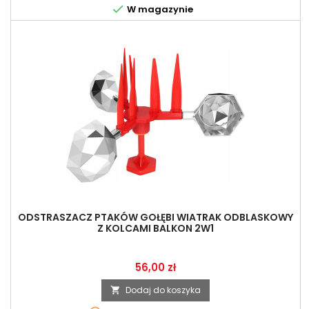

W magazynie
ODSTRASZACZ PTAKÓW GOŁĘBI WIATRAK ODBLASKOWY
Z KOLCAMI BALKON 2W1
Cena
56,00 zł
Dodaj do koszyka
