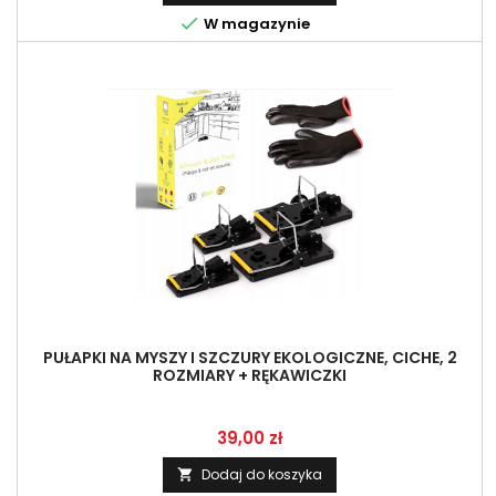

W magazynie
PUŁAPKI NA MYSZY I SZCZURY EKOLOGICZNE, CICHE, 2
ROZMIARY + RĘKAWICZKI
Cena
39,00 zł
Dodaj do koszyka
