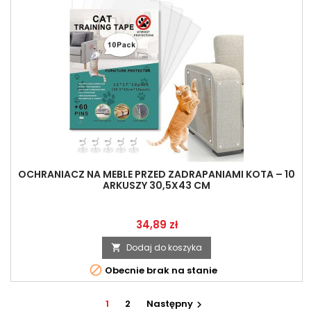
OCHRANIACZ NA MEBLE PRZED ZADRAPANIAMI KOTA – 10
ARKUSZY 30,5X43 CM
Cena
34,89 zł
Dodaj do koszyka


Obecnie brak na stanie
1
2
Następny
