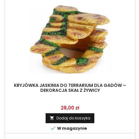
KRYJÓWKA JASKINIA DO TERRARIUM DLA GADÓW –
DEKORACJA SKAŁ Z ŻYWICY
Cena
28,00 zł
Dodaj do koszyka


W magazynie