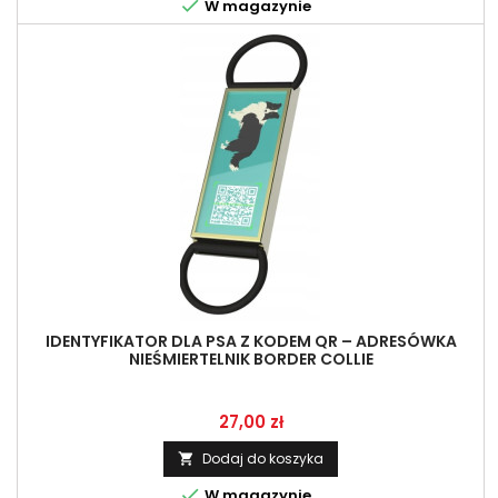

W magazynie
IDENTYFIKATOR DLA PSA Z KODEM QR – ADRESÓWKA
NIEŚMIERTELNIK BORDER COLLIE
Cena
27,00 zł
Dodaj do koszyka


W magazynie