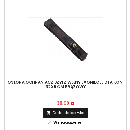
OSŁONA OCHRANIACZ SZYI Z WEŁNY JAGNIĘCEJ DLA KONI
32X5 CM BRĄZOWY
Cena
38,00 zł
Dodaj do koszyka


W magazynie