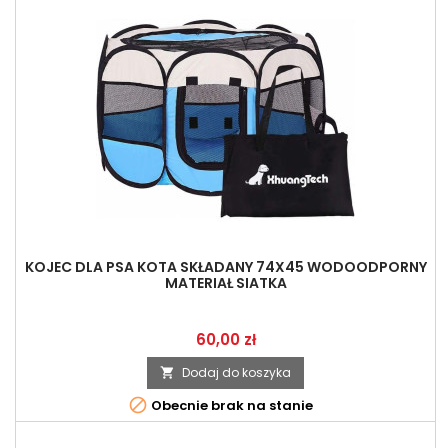
KOJEC DLA PSA KOTA SKŁADANY 74X45 WODOODPORNY
MATERIAŁ SIATKA
Cena
60,00 zł
Dodaj do koszyka


Obecnie brak na stanie