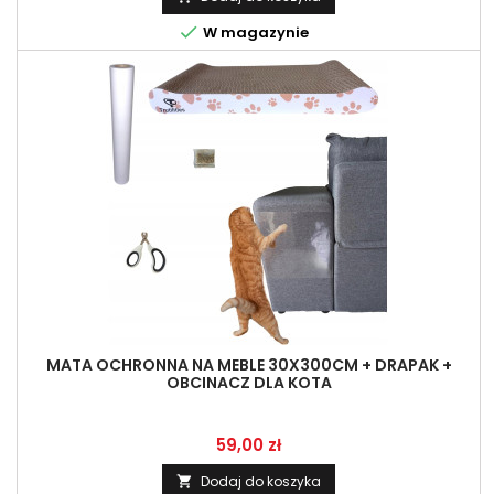

W magazynie
MATA OCHRONNA NA MEBLE 30X300CM + DRAPAK +
OBCINACZ DLA KOTA
Cena
59,00 zł
Dodaj do koszyka
