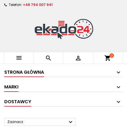
Telefon:
+48 794 007 941
0



shopping_cart
STRONA GŁÓWNA
MARKI
DOSTAWCY

Zaznacz