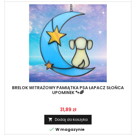
BRELOK WITRAŻOWY PAMIĄTKA PSA ŁAPACZ SŁOŃCA
UPOMINEK 🐾🌈
Cena
31,89 zł
Dodaj do koszyka


W magazynie