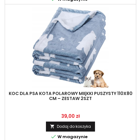
KOC DLA PSA KOTA POLAROWY MIĘKKI PUSZYSTY 110X80
CM – ZESTAW 2SZT
Cena
39,00 zł
Dodaj do koszyka


W magazynie