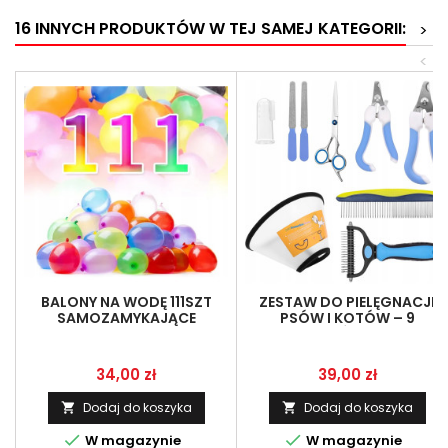
16 INNYCH PRODUKTÓW W TEJ SAMEJ KATEGORII:
>
<
BALONY NA WODĘ 111SZT
ZESTAW DO PIELĘGNACJI
SAMOZAMYKAJĄCE
PSÓW I KOTÓW – 9
WIELOKOLOROWE SZYBKIE
AKCESORIÓW Z TORBĄ
NAPEŁNIANIE
ORGANIZACYJNĄ
Cena
Cena
34,00 zł
39,00 zł
Dodaj do koszyka
Dodaj do koszyka




W magazynie
W magazynie