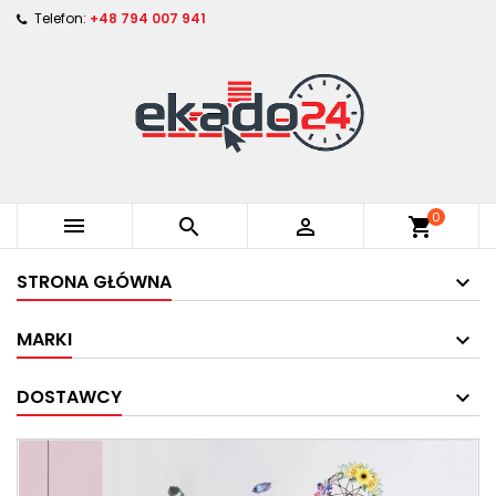
Telefon:
+48 794 007 941
0



shopping_cart
STRONA GŁÓWNA
MARKI
DOSTAWCY