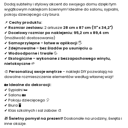
Dodaj subtelny i stylowy akcent do swojego domu dzięki tym
wyjątkowym naklejkom ściennym! Idealne do salonu, sypialni,
pokoju dziecięcego czy biura.
📌
Cechy produktu:
✔
Rozmiar zestawu:
2 arkusze
28 cm x 87 cm (11" x 34,2")
✔
Docelowy rozmiar po naklejeniu:
95,2 cm x 89,4 cm
(możliwość dostosowania)
✔
Samoprzylepne – łatwe w aplikacji
🖐️
✔
Zdejmowalne – bez śladów po usunięciu
🧽
✔
Wodoodporne i trwałe
💦
✔
Ekologiczne – wykonane z bezzapachowego winylu,
nietoksyczne
🌱
🎨
Personalizuj swoje wnętrze
– naklejki DIY pozwalają na
dowolne rozmieszczenie elementów według własnej wizji!
🏡
Idealne do dekoracji:
✔ Sypialni 🛏
✔ Salonu 🏡
✔ Pokoju dziecięcego 🎈
✔ Biura 🖥
✔ Klas szkolnych i sal zabaw 🎨
🎁
Świetny pomysł na prezent!
Doskonałe na urodziny, święta i
inne okazje.