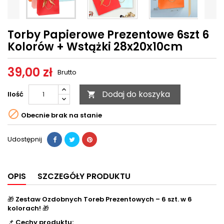
Torby Papierowe Prezentowe 6szt 6
Kolorów + Wstążki 28x20x10cm
39,00 zł
Brutto
Dodaj do koszyka
Ilość


Obecnie brak na stanie
Udostępnij
OPIS
SZCZEGÓŁY PRODUKTU
🎁
Zestaw Ozdobnych Toreb Prezentowych – 6 szt. w 6
kolorach!
🎁
📌
Cechy produktu: