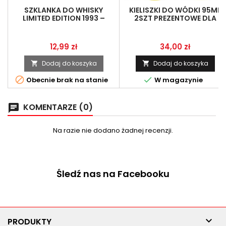
SZKLANKA DO WHISKY
KIELISZKI DO WÓDKI 95ML
LIMITED EDITION 1993 –
2SZT PREZENTOWE DLA
PREZENT NA 31. URODZINY
DRUŻBÓW + PUDEŁKO
Cena
Cena
12,99 zł
34,00 zł
Dodaj do koszyka
Dodaj do koszyka




Obecnie brak na stanie
W magazynie
KOMENTARZE (0)
chat
Na razie nie dodano żadnej recenzji.
Śledź nas na Facebooku

PRODUKTY