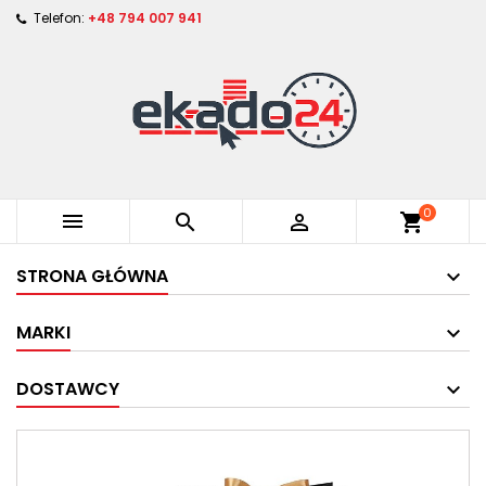
Telefon:
+48 794 007 941
0



shopping_cart
STRONA GŁÓWNA
MARKI
DOSTAWCY