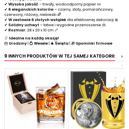
✔
Wysoka jakość
– trwały, wodoodporny papier 📜
✔
6 eleganckich kolorów
– czarny, złoty, pomarańczowy,
czerwony, różowy, niebieski 🌈
✔
W zestawie 6 złotych wstążek
dla efektownej dekoracji 🎀
✔
Solidny uchwyt
– łatwe i wygodne przenoszenie 👜
✔
Rozmiar:
28 x 20 x 10 cm 📏
🎈
Idealne na każdą okazję!
🎂
Urodziny
| 💍
Wesele
| 🎄
Święta
| 🎁
Upominki firmowe
9 INNYCH PRODUKTÓW W TEJ SAMEJ KATEGORII:
>
<