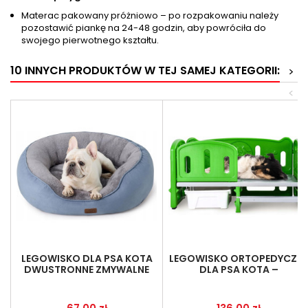
Materac pakowany próżniowo – po rozpakowaniu należy
pozostawić piankę na 24-48 godzin, aby powróciła do
swojego pierwotnego kształtu.
10 INNYCH PRODUKTÓW W TEJ SAMEJ KATEGORII:
>
<
LEGOWISKO DLA PSA KOTA
LEGOWISKO ORTOPEDYCZN
DWUSTRONNE ZMYWALNE
DLA PSA KOTA –
76X61X20CM NIEBIESKIE
ERGONOMICZNE, 78,5X48
CM
Cena
Cena