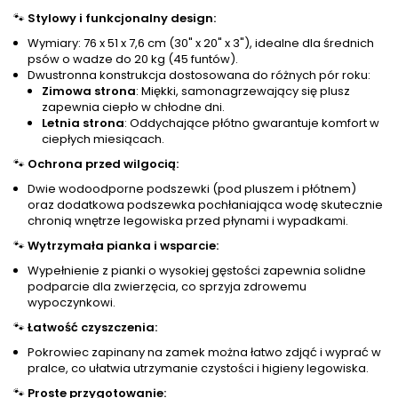
🐾
Stylowy i funkcjonalny design:
Wymiary: 76 x 51 x 7,6 cm (30" x 20" x 3"), idealne dla średnich
psów o wadze do 20 kg (45 funtów).
Dwustronna konstrukcja dostosowana do różnych pór roku:
Zimowa strona
: Miękki, samonagrzewający się plusz
zapewnia ciepło w chłodne dni.
Letnia strona
: Oddychające płótno gwarantuje komfort w
ciepłych miesiącach.
🐾
Ochrona przed wilgocią:
Dwie wodoodporne podszewki (pod pluszem i płótnem)
oraz dodatkowa podszewka pochłaniająca wodę skutecznie
chronią wnętrze legowiska przed płynami i wypadkami.
🐾
Wytrzymała pianka i wsparcie:
Wypełnienie z pianki o wysokiej gęstości zapewnia solidne
podparcie dla zwierzęcia, co sprzyja zdrowemu
wypoczynkowi.
🐾
Łatwość czyszczenia:
Pokrowiec zapinany na zamek można łatwo zdjąć i wyprać w
pralce, co ułatwia utrzymanie czystości i higieny legowiska.
🐾
Proste przygotowanie: