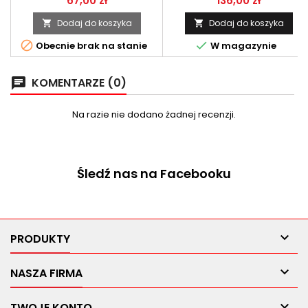
67,00 zł
136,00 zł
Dodaj do koszyka
Dodaj do koszyka




Obecnie brak na stanie
W magazynie
KOMENTARZE (0)
chat
Na razie nie dodano żadnej recenzji.
Śledź nas na Facebooku

PRODUKTY

NASZA FIRMA

TWOJE KONTO