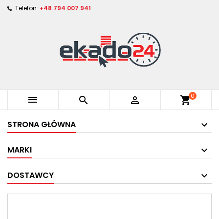
Telefon:
+48 794 007 941
0



shopping_cart
STRONA GŁÓWNA
MARKI
DOSTAWCY