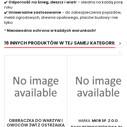
✔️
Odporność na śnieg, deszcz i wiatr
– idealna na każdą porę
roku
✔️
Uniwersalne zastosowanie
– do zabezpieczenia pojazdów,
mebli ogrodowych, drewna opałowego, placów budowy i nie
tylko
*
Niezawodna ochrona w każdych warunkach!
16 INNYCH PRODUKTÓW W TEJ SAMEJ KATEGORII:
>
<
OBIERACZKA DO WARZYW I
MARKA:
MK18 SP. Z O.O.
OWOCÓW 3W1 Z OSTRZAŁKĄ