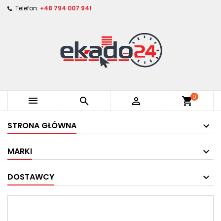
Telefon:
+48 794 007 941
0



shopping_cart
STRONA GŁÓWNA
MARKI
DOSTAWCY