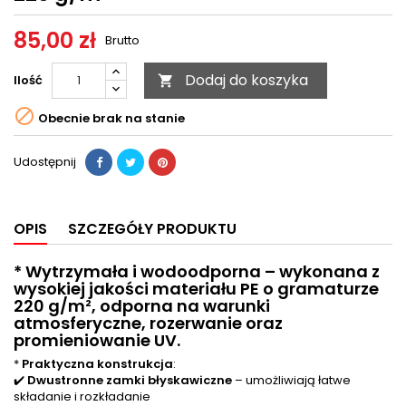
85,00 zł
Brutto
Dodaj do koszyka
Ilość


Obecnie brak na stanie
Udostępnij
OPIS
SZCZEGÓŁY PRODUKTU
*
Wytrzymała i wodoodporna
– wykonana z
wysokiej jakości materiału PE o gramaturze
220 g/m²
, odporna na warunki
atmosferyczne, rozerwanie oraz
promieniowanie UV.
*
Praktyczna konstrukcja
:
✔️
Dwustronne zamki błyskawiczne
– umożliwiają łatwe
składanie i rozkładanie