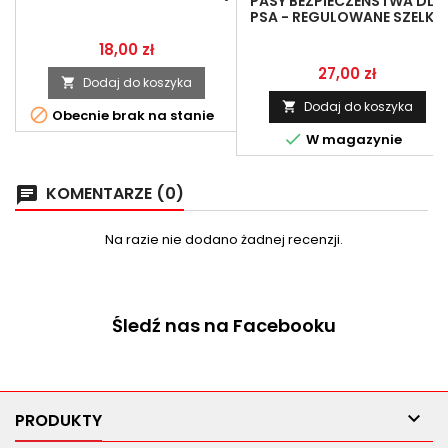
PASY BEZPIECZEŃSTWA DLA
- STAL NIERDZEWNA
PSA - REGULOWANE SZELKI I
SMYCZ SAMOCHODOWA, 2
Cena
18,00 zł
SZT.
Cena
27,00 zł
Dodaj do koszyka

Dodaj do koszyka


Obecnie brak na stanie

W magazynie
KOMENTARZE (0)
chat
Na razie nie dodano żadnej recenzji.
Śledź nas na Facebooku

PRODUKTY