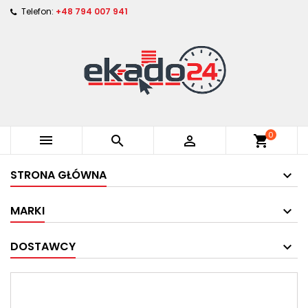
Telefon:
+48 794 007 941
0



shopping_cart
STRONA GŁÓWNA
MARKI
DOSTAWCY