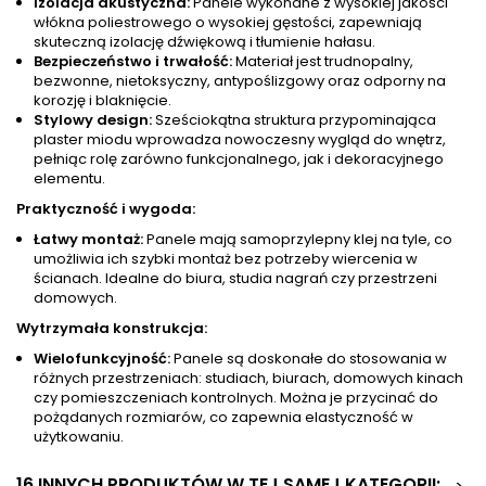
Izolacja akustyczna:
Panele wykonane z wysokiej jakości
włókna poliestrowego o wysokiej gęstości, zapewniają
skuteczną izolację dźwiękową i tłumienie hałasu.
Bezpieczeństwo i trwałość:
Materiał jest trudnopalny,
bezwonne, nietoksyczny, antypoślizgowy oraz odporny na
korozję i blaknięcie.
Stylowy design:
Sześciokątna struktura przypominająca
plaster miodu wprowadza nowoczesny wygląd do wnętrz,
pełniąc rolę zarówno funkcjonalnego, jak i dekoracyjnego
elementu.
Praktyczność i wygoda:
Łatwy montaż:
Panele mają samoprzylepny klej na tyle, co
umożliwia ich szybki montaż bez potrzeby wiercenia w
ścianach. Idealne do biura, studia nagrań czy przestrzeni
domowych.
Wytrzymała konstrukcja:
Wielofunkcyjność:
Panele są doskonałe do stosowania w
różnych przestrzeniach: studiach, biurach, domowych kinach
czy pomieszczeniach kontrolnych. Można je przycinać do
pożądanych rozmiarów, co zapewnia elastyczność w
użytkowaniu.
16 INNYCH PRODUKTÓW W TEJ SAMEJ KATEGORII: