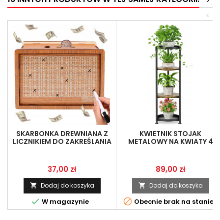
>
<
SKARBONKA DREWNIANA Z
KWIETNIK STOJAK
LICZNIKIEM DO ZAKREŚLANIA
METALOWY NA KWIATY 4
20X14CM ZESTAW
PÓŁKI 113X28,5CM DO DOMU
I OGRODU
Cena
Cena
37,00 zł
89,00 zł
Dodaj do koszyka
Dodaj do koszyka




W magazynie
Obecnie brak na stanie