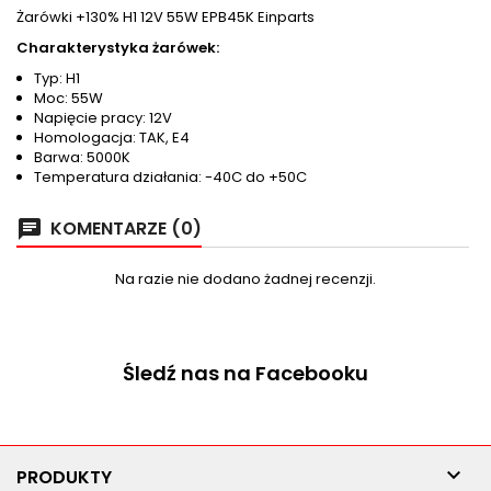
Żarówki +130% H1 12V 55W EPB45K Einparts
Charakterystyka żarówek:
Typ: H1
Moc: 55W
Napięcie pracy: 12V
Homologacja: TAK, E4
Barwa: 5000K
Temperatura działania: -40C do +50C
KOMENTARZE (0)
chat
Na razie nie dodano żadnej recenzji.
Śledź nas na Facebooku

PRODUKTY