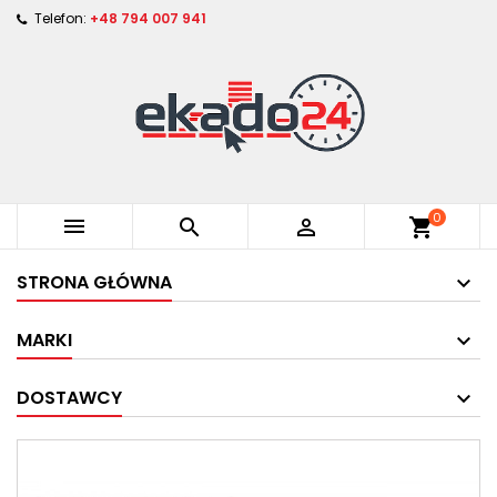
Telefon:
+48 794 007 941
0



shopping_cart
STRONA GŁÓWNA
MARKI
DOSTAWCY