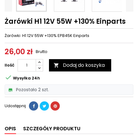
Żarówki H1 12V 55W +130% Einparts
Żarówki H1 12V 55W +130% EPB45K Einparts
26,00 zł
Brutto
Dodaj do koszyka
Ilość


Wysyłka 24h
Pozostało 2 szt.

Udostępnij
OPIS
SZCZEGÓŁY PRODUKTU